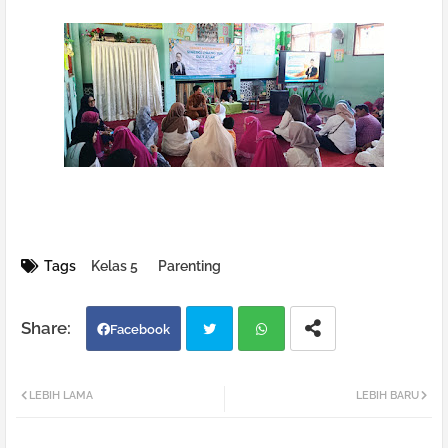
Tags
Kelas 5
Parenting
Facebook
Twi
Wh
LEBIH LAMA
LEBIH BARU
tter
atsa