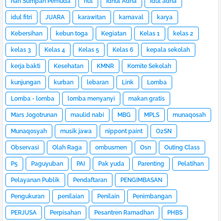
hari Sumpah Pemuda
hut
Idhul Adha
idul adha
idul fitri
JUARA
karawitan
karnaval
karya
Kebersihan
kebun toga
Kegiatan
Kelas 1
kelas 2
kelas 3
Kelas 4
Kelas 5
Kelas 6
kepala sekolah
kerja bakti
Kesehatan
KMNR
Komite Sekolah
kunjungan
kurban
lebaran
Link
Lomba
Lomba - lomba
lomba menyanyi
makan gratis
Mars Jogotrunan
maulid nabi
MBG
MPLS
munaqosah
Munaqosyah
musik jawa
nippont paint
O2SN
Observasi
Olah Raga
ombusmen
Osn
Outing Class
P5
Paguyuban
PAI
Pak yuda
Parenting
Pelatihan
Pelayanan Publik
Pendaftaran
PENGIMBASAN
Pengukuran
penilaian
Penilain
Penimbangan
PERJUSA
Perpisahan
Pesantren Ramadhan
PHBS