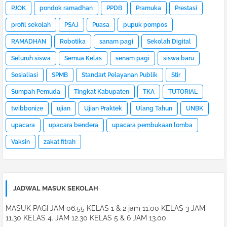
PJOK
pondok ramadhan
PPDB
Pramuka
Prestasi
profil sekolah
PSAJ
Puasa
pupuk pompos
RAMADHAN
Robotika
sanam pagi
Sekolah Digital
Seluruh siswa
Semua Kelas
senam pagi
siswa baru
Sosialiasi
SPMB
Standart Pelayanan Publik
Stir
Sumpah Pemuda
Tingkat Kabupaten
TKA
TUTORIAL
twibbonize
ujian
Ujian Praktek
Ulang Tahun
UNBK
upacara
upacara bendera
upacara pembukaan lomba
Vaksin
zakat fitrah
JADWAL MASUK SEKOLAH
MASUK PAGI JAM 06.55 KELAS 1 & 2 jam 11.00 KELAS 3 JAM
11.30 KELAS 4. JAM 12.30 KELAS 5 & 6 JAM 13.00