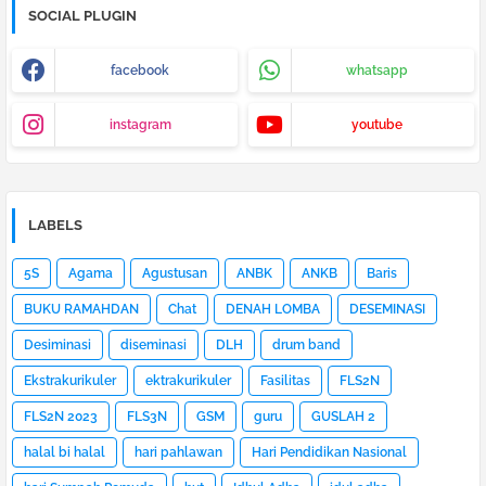
SOCIAL PLUGIN
facebook
whatsapp
instagram
youtube
LABELS
5S
Agama
Agustusan
ANBK
ANKB
Baris
BUKU RAMAHDAN
Chat
DENAH LOMBA
DESEMINASI
Desiminasi
diseminasi
DLH
drum band
Ekstrakurikuler
ektrakurikuler
Fasilitas
FLS2N
FLS2N 2023
FLS3N
GSM
guru
GUSLAH 2
halal bi halal
hari pahlawan
Hari Pendidikan Nasional