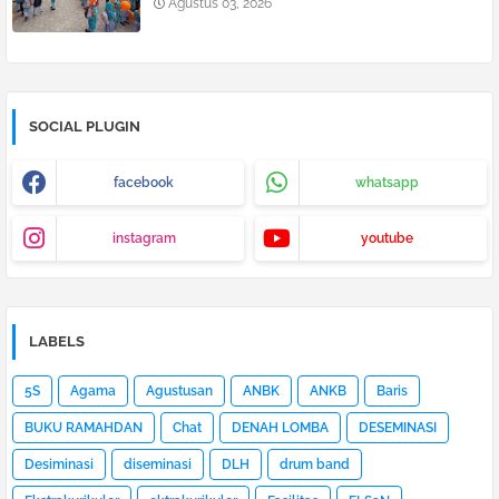
Agustus 03, 2026
SOCIAL PLUGIN
facebook
whatsapp
instagram
youtube
LABELS
5S
Agama
Agustusan
ANBK
ANKB
Baris
BUKU RAMAHDAN
Chat
DENAH LOMBA
DESEMINASI
Desiminasi
diseminasi
DLH
drum band