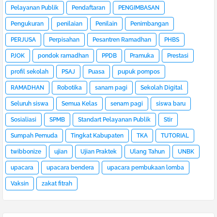
Pelayanan Publik
Pendaftaran
PENGIMBASAN
Pengukuran
penilaian
Penilain
Penimbangan
PERJUSA
Perpisahan
Pesantren Ramadhan
PHBS
PJOK
pondok ramadhan
PPDB
Pramuka
Prestasi
profil sekolah
PSAJ
Puasa
pupuk pompos
RAMADHAN
Robotika
sanam pagi
Sekolah Digital
Seluruh siswa
Semua Kelas
senam pagi
siswa baru
Sosialiasi
SPMB
Standart Pelayanan Publik
Stir
Sumpah Pemuda
Tingkat Kabupaten
TKA
TUTORIAL
twibbonize
ujian
Ujian Praktek
Ulang Tahun
UNBK
upacara
upacara bendera
upacara pembukaan lomba
Vaksin
zakat fitrah