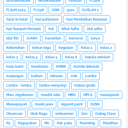
Ekstrakurikuler
ektrakurikuler
Fasilitas
FLS2N
FLS2N 2023
FLS3N
GSM
guru
GUSLAH 2
halal bi halal
hari pahlawan
Hari Pendidikan Nasional
hari Sumpah Pemuda
hut
Idhul Adha
idul adha
idul fitri
JUARA
karawitan
karnaval
karya
Kebersihan
kebun toga
Kegiatan
Kelas 1
kelas 2
kelas 3
Kelas 4
Kelas 5
Kelas 6
kepala sekolah
kerja bakti
Kesehatan
KMNR
Komite Sekolah
kunjungan
kurban
lebaran
Link
Lomba
Lomba - lomba
lomba menyanyi
makan gratis
Mars Jogotrunan
maulid nabi
MBG
MPLS
munaqosah
Munaqosyah
musik jawa
nippont paint
O2SN
Observasi
Olah Raga
ombusmen
Osn
Outing Class
P5
Paguyuban
PAI
Pak yuda
Parenting
Pelatihan