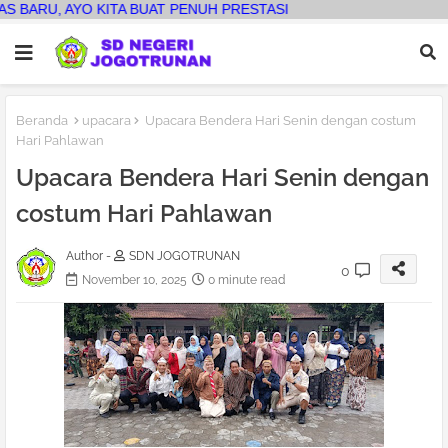
A BUAT PENUH PRESTASI
Beranda
upacara
Upacara Bendera Hari Senin dengan costum
Hari Pahlawan
Upacara Bendera Hari Senin dengan
costum Hari Pahlawan
Author -
SDN JOGOTRUNAN
0
November 10, 2025
0 minute read