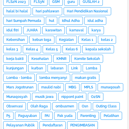
FLS2N 2023
FLS3N
GSM
guru
GUSLAH 2
halal bi halal
hari pahlawan
Hari Pendidikan Nasional
hari Sumpah Pemuda
hut
Idhul Adha
idul adha
idul fitri
JUARA
karawitan
karnaval
karya
Kebersihan
kebun toga
Kegiatan
Kelas 1
kelas 2
kelas 3
Kelas 4
Kelas 5
Kelas 6
kepala sekolah
kerja bakti
Kesehatan
KMNR
Komite Sekolah
kunjungan
kurban
lebaran
Link
Lomba
Lomba - lomba
lomba menyanyi
makan gratis
Mars Jogotrunan
maulid nabi
MBG
MPLS
munaqosah
Munaqosyah
musik jawa
nippont paint
O2SN
Observasi
Olah Raga
ombusmen
Osn
Outing Class
P5
Paguyuban
PAI
Pak yuda
Parenting
Pelatihan
Pelayanan Publik
Pendaftaran
PENGIMBASAN