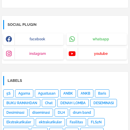
SOCIAL PLUGIN
facebook
whatsapp
instagram
youtube
LABELS
5S
Agama
Agustusan
ANBK
ANKB
Baris
BUKU RAMAHDAN
Chat
DENAH LOMBA
DESEMINASI
Desiminasi
diseminasi
DLH
drum band
Ekstrakurikuler
ektrakurikuler
Fasilitas
FLS2N