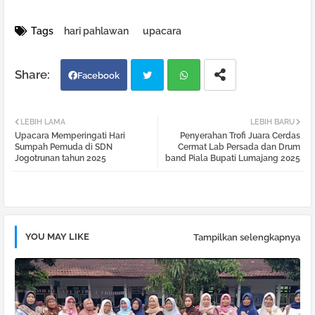
Tags
hari pahlawan
upacara
Facebook
Twi
Wh
LEBIH LAMA
LEBIH BARU
Upacara Memperingati Hari
Penyerahan Trofi Juara Cerdas
tter
atsa
Sumpah Pemuda di SDN
Cermat Lab Persada dan Drum
Jogotrunan tahun 2025
band Piala Bupati Lumajang 2025
pp
YOU MAY LIKE
Tampilkan selengkapnya