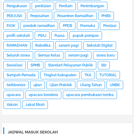
Pengukuran
penilaian
Penilain
Penimbangan
PERJUSA
Perpisahan
Pesantren Ramadhan
PHBS
PJOK
pondok ramadhan
PPDB
Pramuka
Prestasi
profil sekolah
PSAJ
Puasa
pupuk pompos
RAMADHAN
Robotika
sanam pagi
Sekolah Digital
Seluruh siswa
Semua Kelas
senam pagi
siswa baru
Sosialiasi
SPMB
Standart Pelayanan Publik
Stir
Sumpah Pemuda
Tingkat Kabupaten
TKA
TUTORIAL
twibbonize
ujian
Ujian Praktek
Ulang Tahun
UNBK
upacara
upacara bendera
upacara pembukaan lomba
Vaksin
zakat fitrah
JADWAL MASUK SEKOLAH