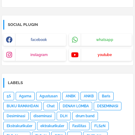
SOCIAL PLUGIN
facebook
whatsapp
instagram
youtube
LABELS
5S
Agama
Agustusan
ANBK
ANKB
Baris
BUKU RAMAHDAN
Chat
DENAH LOMBA
DESEMINASI
Desiminasi
diseminasi
DLH
drum band
Ekstrakurikuler
ektrakurikuler
Fasilitas
FLS2N