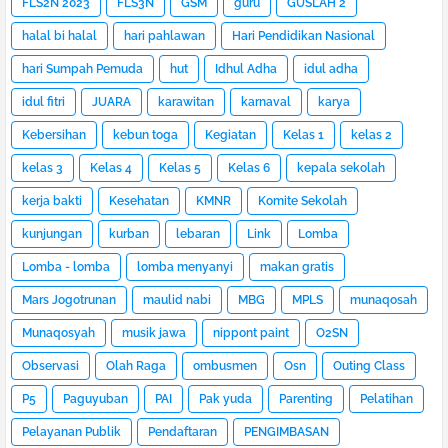
FLS2N 2023
FLS3N
GSM
guru
GUSLAH 2
halal bi halal
hari pahlawan
Hari Pendidikan Nasional
hari Sumpah Pemuda
hut
Idhul Adha
idul adha
idul fitri
JUARA
karawitan
karnaval
karya
Kebersihan
kebun toga
Kegiatan
Kelas 1
kelas 2
kelas 3
Kelas 4
Kelas 5
Kelas 6
kepala sekolah
kerja bakti
Kesehatan
KMNR
Komite Sekolah
kunjungan
kurban
lebaran
Link
Lomba
Lomba - lomba
lomba menyanyi
makan gratis
Mars Jogotrunan
maulid nabi
MBG
MPLS
munaqosah
Munaqosyah
musik jawa
nippont paint
O2SN
Observasi
Olah Raga
ombusmen
Osn
Outing Class
P5
Paguyuban
PAI
Pak yuda
Parenting
Pelatihan
Pelayanan Publik
Pendaftaran
PENGIMBASAN