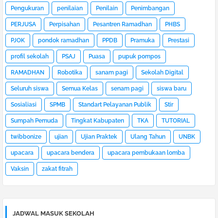
Pengukuran
penilaian
Penilain
Penimbangan
PERJUSA
Perpisahan
Pesantren Ramadhan
PHBS
PJOK
pondok ramadhan
PPDB
Pramuka
Prestasi
profil sekolah
PSAJ
Puasa
pupuk pompos
RAMADHAN
Robotika
sanam pagi
Sekolah Digital
Seluruh siswa
Semua Kelas
senam pagi
siswa baru
Sosialiasi
SPMB
Standart Pelayanan Publik
Stir
Sumpah Pemuda
Tingkat Kabupaten
TKA
TUTORIAL
twibbonize
ujian
Ujian Praktek
Ulang Tahun
UNBK
upacara
upacara bendera
upacara pembukaan lomba
Vaksin
zakat fitrah
JADWAL MASUK SEKOLAH