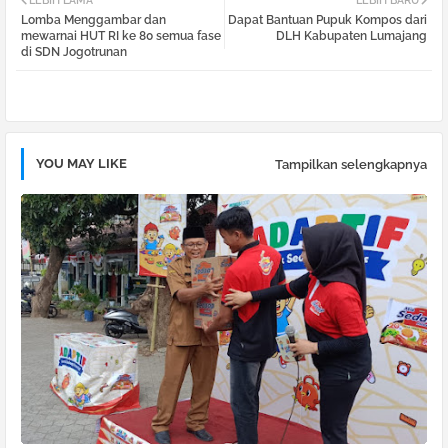
LEBIH LAMA
LEBIH BARU
Lomba Menggambar dan
Dapat Bantuan Pupuk Kompos dari
tter
atsa
mewarnai HUT RI ke 80 semua fase
DLH Kabupaten Lumajang
di SDN Jogotrunan
pp
YOU MAY LIKE
Tampilkan selengkapnya