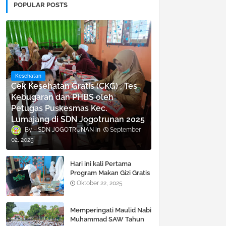
POPULAR POSTS
Kesehatan
Cek Kesehatan Gratis (CKG) , Tes
Kebugaran dan PHBS oleh
Petugas Puskesmas Kec.
Lumajang di SDN Jogotrunan 2025
SDN JOGOTRUNAN
September
02, 2025
Hari ini kali Pertama
Program Makan Gizi Gratis
di SDN Jogotrunan
Oktober 22, 2025
Memperingati Maulid Nabi
Muhammad SAW Tahun