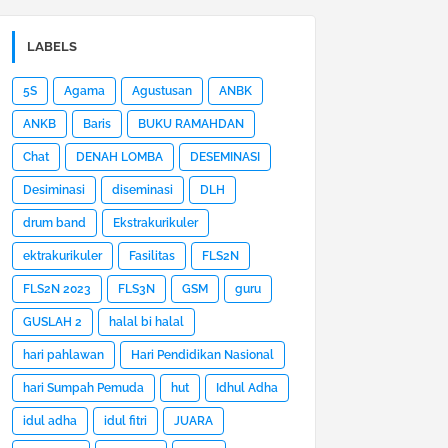
LABELS
5S
Agama
Agustusan
ANBK
ANKB
Baris
BUKU RAMAHDAN
Chat
DENAH LOMBA
DESEMINASI
Desiminasi
diseminasi
DLH
drum band
Ekstrakurikuler
ektrakurikuler
Fasilitas
FLS2N
FLS2N 2023
FLS3N
GSM
guru
GUSLAH 2
halal bi halal
hari pahlawan
Hari Pendidikan Nasional
hari Sumpah Pemuda
hut
Idhul Adha
idul adha
idul fitri
JUARA