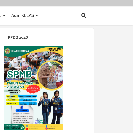
E
Adm KELAS
PPDB 2026