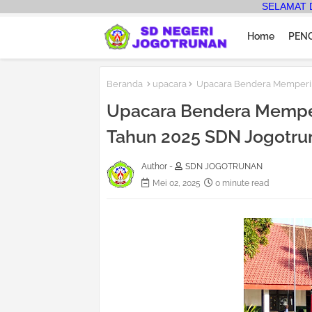
SELAMAT DATANG DI K
Home
PEN
Beranda
upacara
Upacara Bendera Mempering
Upacara Bendera Memper
Tahun 2025 SDN Jogotru
Author -
SDN JOGOTRUNAN
Mei 02, 2025
0 minute read