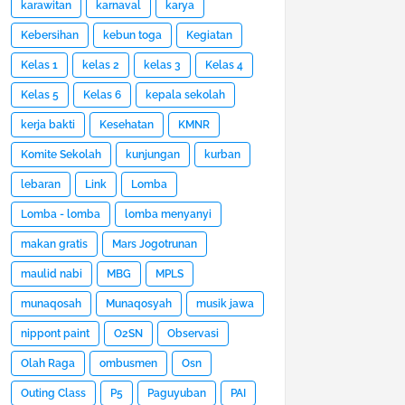
karawitan
karnaval
karya
Kebersihan
kebun toga
Kegiatan
Kelas 1
kelas 2
kelas 3
Kelas 4
Kelas 5
Kelas 6
kepala sekolah
kerja bakti
Kesehatan
KMNR
Komite Sekolah
kunjungan
kurban
lebaran
Link
Lomba
Lomba - lomba
lomba menyanyi
makan gratis
Mars Jogotrunan
maulid nabi
MBG
MPLS
munaqosah
Munaqosyah
musik jawa
nippont paint
O2SN
Observasi
Olah Raga
ombusmen
Osn
Outing Class
P5
Paguyuban
PAI