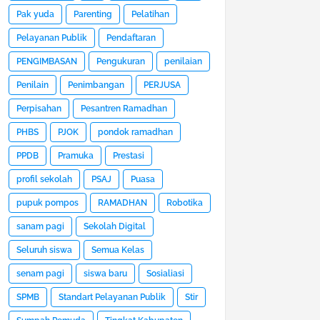
Pak yuda
Parenting
Pelatihan
Pelayanan Publik
Pendaftaran
PENGIMBASAN
Pengukuran
penilaian
Penilain
Penimbangan
PERJUSA
Perpisahan
Pesantren Ramadhan
PHBS
PJOK
pondok ramadhan
PPDB
Pramuka
Prestasi
profil sekolah
PSAJ
Puasa
pupuk pompos
RAMADHAN
Robotika
sanam pagi
Sekolah Digital
Seluruh siswa
Semua Kelas
senam pagi
siswa baru
Sosialiasi
SPMB
Standart Pelayanan Publik
Stir