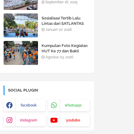
2025 di SDN Jogotrunan
September 16, 2025
Sosialisasi Tertib Lalu
Lintas dari SATLANTAS
Lumajang di SDN
Januari 07, 2026
Jogotrunan 2026
Kumpulan Foto Kegiatan
HUT Ke 77 dan Bakti
Sosial Siswa SDN
Agustus 03, 2026
Jogotrunan
SOCIAL PLUGIN
facebook
whatsapp
instagram
youtube