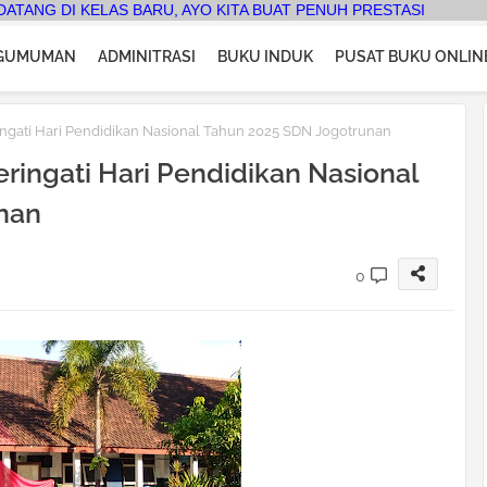
ELAS BARU, AYO KITA BUAT PENUH PRESTASI
GUMUMAN
ADMINITRASI
BUKU INDUK
PUSAT BUKU ONLIN
ati Hari Pendidikan Nasional Tahun 2025 SDN Jogotrunan
ingati Hari Pendidikan Nasional
nan
0