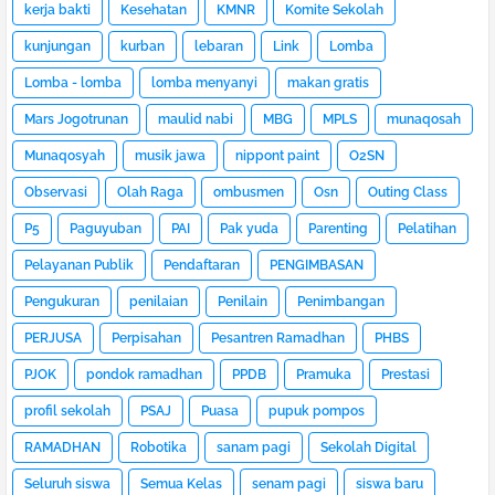
kerja bakti
Kesehatan
KMNR
Komite Sekolah
kunjungan
kurban
lebaran
Link
Lomba
Lomba - lomba
lomba menyanyi
makan gratis
Mars Jogotrunan
maulid nabi
MBG
MPLS
munaqosah
Munaqosyah
musik jawa
nippont paint
O2SN
Observasi
Olah Raga
ombusmen
Osn
Outing Class
P5
Paguyuban
PAI
Pak yuda
Parenting
Pelatihan
Pelayanan Publik
Pendaftaran
PENGIMBASAN
Pengukuran
penilaian
Penilain
Penimbangan
PERJUSA
Perpisahan
Pesantren Ramadhan
PHBS
PJOK
pondok ramadhan
PPDB
Pramuka
Prestasi
profil sekolah
PSAJ
Puasa
pupuk pompos
RAMADHAN
Robotika
sanam pagi
Sekolah Digital
Seluruh siswa
Semua Kelas
senam pagi
siswa baru