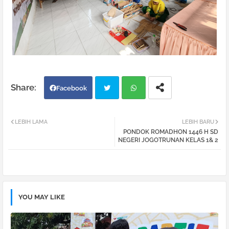
Facebook
Twi
Wh
LEBIH LAMA
LEBIH BARU
PONDOK ROMADHON 1446 H SD
tter
atsa
NEGERI JOGOTRUNAN KELAS 1& 2
pp
YOU MAY LIKE