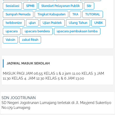
Sosialiasi
SPMB
Standart Pelayanan Publik
Stir
Sumpah Pemuda
Tingkat Kabupaten
TKA
TUTORIAL
twibbonize
ujian
Ujian Praktek
Ulang Tahun
UNBK
upacara
upacara bendera
upacara pembukaan lomba
Vaksin
zakat fitrah
JADWAL MASUK SEKOLAH
MASUK PAGI JAM 06.55 KELAS 1 & 2 jam 11.00 KELAS 3 JAM
11.30 KELAS 4. JAM 12.30 KELAS 5 & 6 JAM 13.00
SDN JOGOTRUNAN
SD Negeri Jogotrunan Lumajang terletak di Jl. Mayjend Sukertiyo
No.179 Lumajang