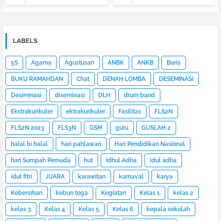
LABELS
5S
Agama
Agustusan
ANBK
ANKB
Baris
BUKU RAMAHDAN
Chat
DENAH LOMBA
DESEMINASI
Desiminasi
diseminasi
DLH
drum band
Ekstrakurikuler
ektrakurikuler
Fasilitas
FLS2N
FLS2N 2023
FLS3N
GSM
guru
GUSLAH 2
halal bi halal
hari pahlawan
Hari Pendidikan Nasional
hari Sumpah Pemuda
hut
Idhul Adha
idul adha
idul fitri
JUARA
karawitan
karnaval
karya
Kebersihan
kebun toga
Kegiatan
Kelas 1
kelas 2
kelas 3
Kelas 4
Kelas 5
Kelas 6
kepala sekolah