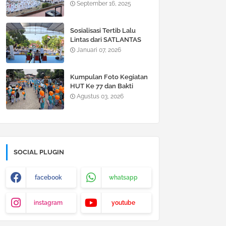
2025 di SDN Jogotrunan
September 16, 2025
Sosialisasi Tertib Lalu
Lintas dari SATLANTAS
Lumajang di SDN
Januari 07, 2026
Jogotrunan 2026
Kumpulan Foto Kegiatan
HUT Ke 77 dan Bakti
Sosial Siswa SDN
Agustus 03, 2026
Jogotrunan
SOCIAL PLUGIN
facebook
whatsapp
instagram
youtube