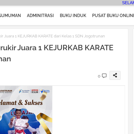
SELAMAT DATANG
GUMUMAN
ADMINITRASI
BUKU INDUK
PUSAT BUKU ONLIN
ukir Juara 1 KEJURKAB KARATE dari Kelas 1 SDN Jogotrunan
terukir Juara 1 KEJURKAB KARATE
unan
0