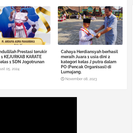
dullilah Prestasi terukir
Cahaya Herdiansyah berhasil
a 1 KEJURKAB KARATE
meraih Juara 1 usia dini 2
Kelas 1 SDN Jogotrunan
kategori kelas J putra dalam
PO (Pencak Organisasi) di
ust 05, 2024
Lumajang.
November 08, 2023