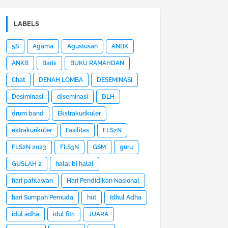
LABELS
5S
Agama
Agustusan
ANBK
ANKB
Baris
BUKU RAMAHDAN
Chat
DENAH LOMBA
DESEMINASI
Desiminasi
diseminasi
DLH
drum band
Ekstrakurikuler
ektrakurikuler
Fasilitas
FLS2N
FLS2N 2023
FLS3N
GSM
guru
GUSLAH 2
halal bi halal
hari pahlawan
Hari Pendidikan Nasional
hari Sumpah Pemuda
hut
Idhul Adha
idul adha
idul fitri
JUARA