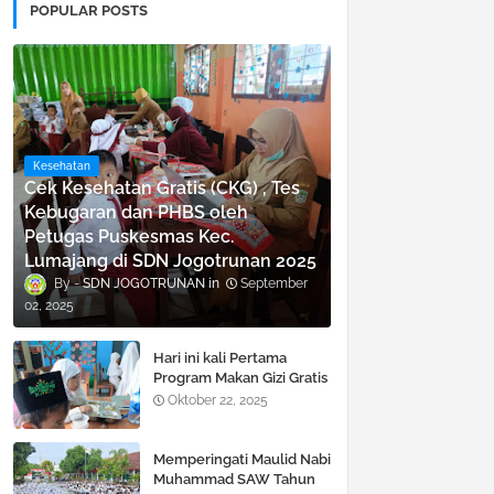
POPULAR POSTS
Kesehatan
Cek Kesehatan Gratis (CKG) , Tes
Kebugaran dan PHBS oleh
Petugas Puskesmas Kec.
Lumajang di SDN Jogotrunan 2025
SDN JOGOTRUNAN
September
02, 2025
Hari ini kali Pertama
Program Makan Gizi Gratis
di SDN Jogotrunan
Oktober 22, 2025
Memperingati Maulid Nabi
Muhammad SAW Tahun