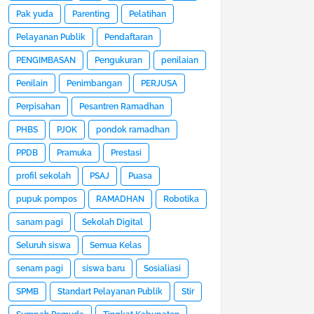
Pak yuda
Parenting
Pelatihan
Pelayanan Publik
Pendaftaran
PENGIMBASAN
Pengukuran
penilaian
Penilain
Penimbangan
PERJUSA
Perpisahan
Pesantren Ramadhan
PHBS
PJOK
pondok ramadhan
PPDB
Pramuka
Prestasi
profil sekolah
PSAJ
Puasa
pupuk pompos
RAMADHAN
Robotika
sanam pagi
Sekolah Digital
Seluruh siswa
Semua Kelas
senam pagi
siswa baru
Sosialiasi
SPMB
Standart Pelayanan Publik
Stir