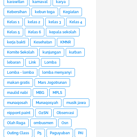
karawitan
karnaval
karya
Kebersihan
kebun toga
Kegiatan
Kelas 1
kelas 2
kelas 3
Kelas 4
Kelas 5
Kelas 6
kepala sekolah
kerja bakti
Kesehatan
KMNR
Komite Sekolah
kunjungan
kurban
lebaran
Link
Lomba
Lomba - lomba
lomba menyanyi
makan gratis
Mars Jogotrunan
maulid nabi
MBG
MPLS
munaqosah
Munaqosyah
musik jawa
nippont paint
O2SN
Observasi
Olah Raga
ombusmen
Osn
Outing Class
P5
Paguyuban
PAI