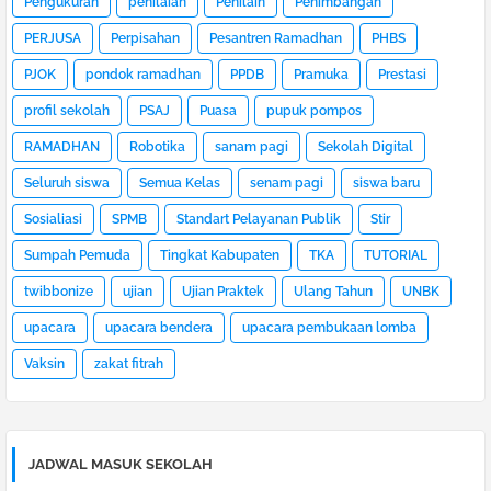
Pengukuran
penilaian
Penilain
Penimbangan
PERJUSA
Perpisahan
Pesantren Ramadhan
PHBS
PJOK
pondok ramadhan
PPDB
Pramuka
Prestasi
profil sekolah
PSAJ
Puasa
pupuk pompos
RAMADHAN
Robotika
sanam pagi
Sekolah Digital
Seluruh siswa
Semua Kelas
senam pagi
siswa baru
Sosialiasi
SPMB
Standart Pelayanan Publik
Stir
Sumpah Pemuda
Tingkat Kabupaten
TKA
TUTORIAL
twibbonize
ujian
Ujian Praktek
Ulang Tahun
UNBK
upacara
upacara bendera
upacara pembukaan lomba
Vaksin
zakat fitrah
JADWAL MASUK SEKOLAH