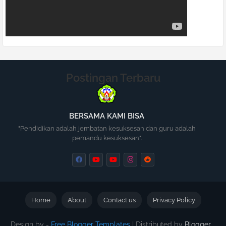
Postingan Terbaru
BERSAMA KAMI BISA
"Pendidikan adalah jembatan kesuksesan dan guru adalah
pemandu kesuksesan".
Home
About
Contact us
Privacy Policy
Design by -
Free Blogger Templates
| Distributed by
Blogger