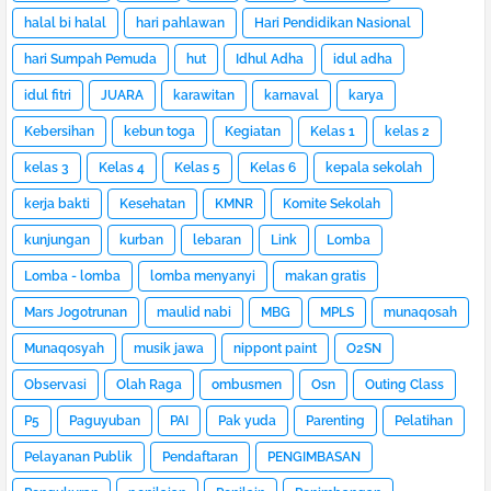
halal bi halal
hari pahlawan
Hari Pendidikan Nasional
hari Sumpah Pemuda
hut
Idhul Adha
idul adha
idul fitri
JUARA
karawitan
karnaval
karya
Kebersihan
kebun toga
Kegiatan
Kelas 1
kelas 2
kelas 3
Kelas 4
Kelas 5
Kelas 6
kepala sekolah
kerja bakti
Kesehatan
KMNR
Komite Sekolah
kunjungan
kurban
lebaran
Link
Lomba
Lomba - lomba
lomba menyanyi
makan gratis
Mars Jogotrunan
maulid nabi
MBG
MPLS
munaqosah
Munaqosyah
musik jawa
nippont paint
O2SN
Observasi
Olah Raga
ombusmen
Osn
Outing Class
P5
Paguyuban
PAI
Pak yuda
Parenting
Pelatihan
Pelayanan Publik
Pendaftaran
PENGIMBASAN