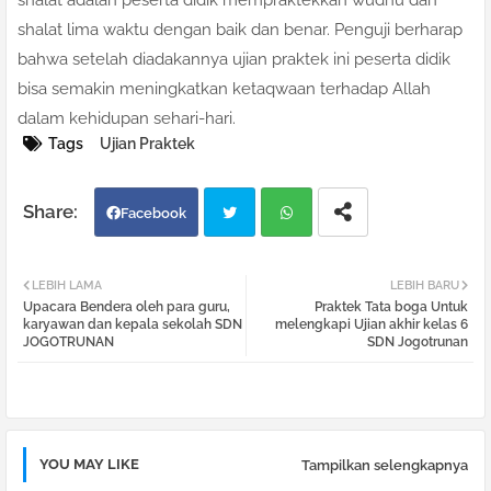
shalat adalah peserta didik mempraktekkan wudhu dan
shalat lima waktu dengan baik dan benar. Penguji berharap
bahwa setelah diadakannya ujian praktek ini peserta didik
bisa semakin meningkatkan ketaqwaan terhadap Allah
dalam kehidupan sehari-hari.
Tags
Ujian Praktek
Facebook
Twi
Wh
LEBIH LAMA
LEBIH BARU
Upacara Bendera oleh para guru,
Praktek Tata boga Untuk
tter
atsa
karyawan dan kepala sekolah SDN
melengkapi Ujian akhir kelas 6
JOGOTRUNAN
SDN Jogotrunan
pp
YOU MAY LIKE
Tampilkan selengkapnya