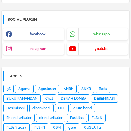
SOCIAL PLUGIN
facebook
whatsapp
instagram
youtube
LABELS
5S
Agama
Agustusan
ANBK
ANKB
Baris
BUKU RAMAHDAN
Chat
DENAH LOMBA
DESEMINASI
Desiminasi
diseminasi
DLH
drum band
Ekstrakurikuler
ektrakurikuler
Fasilitas
FLS2N
FLS2N 2023
FLS3N
GSM
guru
GUSLAH 2