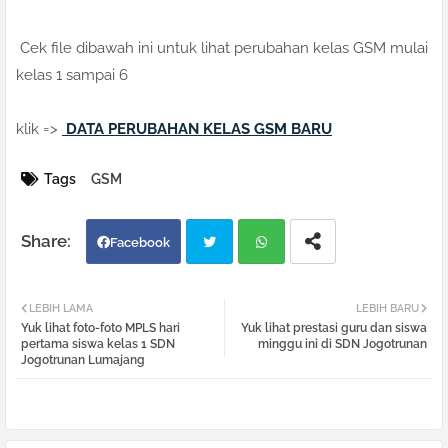
Cek file dibawah ini untuk lihat perubahan kelas GSM mulai
kelas 1 sampai 6
klik =>
DATA PERUBAHAN KELAS GSM BARU
Tags
GSM
Facebook
Twi
Wh
LEBIH LAMA
LEBIH BARU
Yuk lihat foto-foto MPLS hari
Yuk lihat prestasi guru dan siswa
tter
atsa
pertama siswa kelas 1 SDN
minggu ini di SDN Jogotrunan
Jogotrunan Lumajang
pp