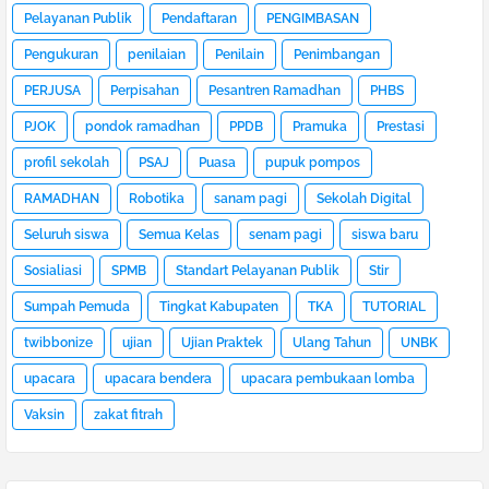
Pelayanan Publik
Pendaftaran
PENGIMBASAN
Pengukuran
penilaian
Penilain
Penimbangan
PERJUSA
Perpisahan
Pesantren Ramadhan
PHBS
PJOK
pondok ramadhan
PPDB
Pramuka
Prestasi
profil sekolah
PSAJ
Puasa
pupuk pompos
RAMADHAN
Robotika
sanam pagi
Sekolah Digital
Seluruh siswa
Semua Kelas
senam pagi
siswa baru
Sosialiasi
SPMB
Standart Pelayanan Publik
Stir
Sumpah Pemuda
Tingkat Kabupaten
TKA
TUTORIAL
twibbonize
ujian
Ujian Praktek
Ulang Tahun
UNBK
upacara
upacara bendera
upacara pembukaan lomba
Vaksin
zakat fitrah