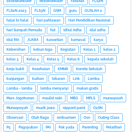
Ekstrakurikuler
ektrakurikuler
Fasilitas
FLS2N
FLS2N 2023
FLS3N
GSM
guru
GUSLAH 2
halal bi halal
hari pahlawan
Hari Pendidikan Nasional
hari Sumpah Pemuda
hut
Idhul Adha
idul adha
idul fitri
JUARA
karawitan
karnaval
karya
Kebersihan
kebun toga
Kegiatan
Kelas 1
kelas 2
kelas 3
Kelas 4
Kelas 5
Kelas 6
kepala sekolah
kerja bakti
Kesehatan
KMNR
Komite Sekolah
kunjungan
kurban
lebaran
Link
Lomba
Lomba - lomba
lomba menyanyi
makan gratis
Mars Jogotrunan
maulid nabi
MBG
MPLS
munaqosah
Munaqosyah
musik jawa
nippont paint
O2SN
Observasi
Olah Raga
ombusmen
Osn
Outing Class
P5
Paguyuban
PAI
Pak yuda
Parenting
Pelatihan