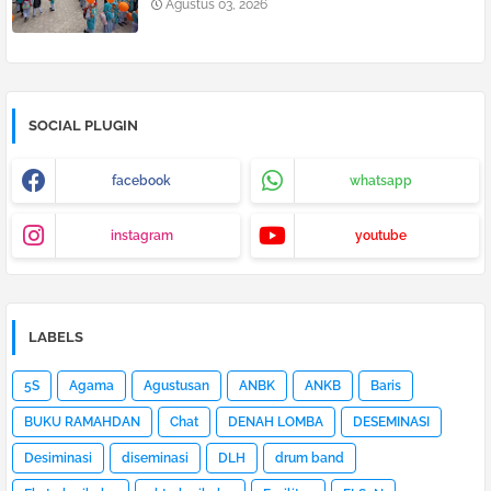
Agustus 03, 2026
SOCIAL PLUGIN
facebook
whatsapp
instagram
youtube
LABELS
5S
Agama
Agustusan
ANBK
ANKB
Baris
BUKU RAMAHDAN
Chat
DENAH LOMBA
DESEMINASI
Desiminasi
diseminasi
DLH
drum band