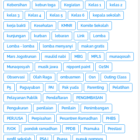
Kebersihan
kebun toga
Kegiatan
Kelas 1
kelas 2
kelas 3
Kelas 4
Kelas 5
Kelas 6
kepala sekolah
kerja bakti
Kesehatan
KMNR
Komite Sekolah
kunjungan
kurban
lebaran
Link
Lomba
Lomba - lomba
lomba menyanyi
makan gratis
Mars Jogotrunan
maulid nabi
MBG
MPLS
munaqosah
Munaqosyah
musik jawa
nippont paint
O2SN
Observasi
Olah Raga
ombusmen
Osn
Outing Class
P5
Paguyuban
PAI
Pak yuda
Parenting
Pelatihan
Pelayanan Publik
Pendaftaran
PENGIMBASAN
Pengukuran
penilaian
Penilain
Penimbangan
PERJUSA
Perpisahan
Pesantren Ramadhan
PHBS
PJOK
pondok ramadhan
PPDB
Pramuka
Prestasi
profil sekolah
PSAJ
Puasa
pupuk pompos