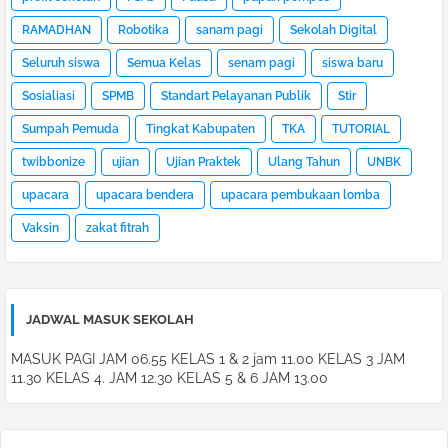
RAMADHAN
Robotika
sanam pagi
Sekolah Digital
Seluruh siswa
Semua Kelas
senam pagi
siswa baru
Sosialiasi
SPMB
Standart Pelayanan Publik
Stir
Sumpah Pemuda
Tingkat Kabupaten
TKA
TUTORIAL
twibbonize
ujian
Ujian Praktek
Ulang Tahun
UNBK
upacara
upacara bendera
upacara pembukaan lomba
Vaksin
zakat fitrah
JADWAL MASUK SEKOLAH
MASUK PAGI JAM 06.55 KELAS 1 & 2 jam 11.00 KELAS 3 JAM
11.30 KELAS 4. JAM 12.30 KELAS 5 & 6 JAM 13.00