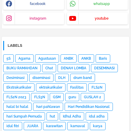
facebook
whatsapp
instagram
youtube
LABELS
5S
Agama
Agustusan
ANBK
ANKB
Baris
BUKU RAMAHDAN
Chat
DENAH LOMBA
DESEMINASI
Desiminasi
diseminasi
DLH
drum band
Ekstrakurikuler
ektrakurikuler
Fasilitas
FLS2N
FLS2N 2023
FLS3N
GSM
guru
GUSLAH 2
halal bi halal
hari pahlawan
Hari Pendidikan Nasional
hari Sumpah Pemuda
hut
Idhul Adha
idul adha
idul fitri
JUARA
karawitan
karnaval
karya