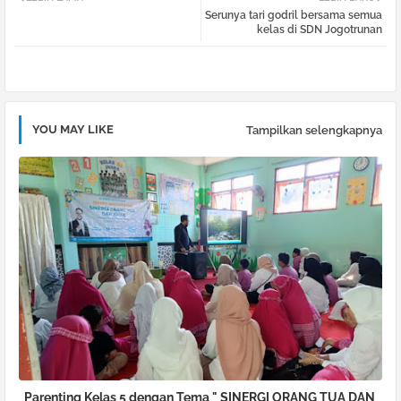
Serunya tari godril bersama semua
tter
atsa
kelas di SDN Jogotrunan
pp
YOU MAY LIKE
Tampilkan selengkapnya
Parenting Kelas 5 dengan Tema " SINERGI ORANG TUA DAN