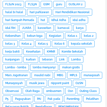
FLS2N 2023
FLS3N
GSM
guru
GUSLAH 2
halal bi halal
hari pahlawan
Hari Pendidikan Nasional
hari Sumpah Pemuda
hut
Idhul Adha
idul adha
idul fitri
JUARA
karawitan
karnaval
karya
Kebersihan
kebun toga
Kegiatan
Kelas 1
kelas 2
kelas 3
Kelas 4
Kelas 5
Kelas 6
kepala sekolah
kerja bakti
Kesehatan
KMNR
Komite Sekolah
kunjungan
kurban
lebaran
Link
Lomba
Lomba - lomba
lomba menyanyi
makan gratis
Mars Jogotrunan
maulid nabi
MBG
MPLS
munaqosah
Munaqosyah
musik jawa
nippont paint
O2SN
Observasi
Olah Raga
ombusmen
Osn
Outing Class
P5
Paguyuban
PAI
Pak yuda
Parenting
Pelatihan
Pelayanan Publik
Pendaftaran
PENGIMBASAN