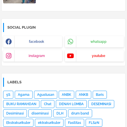
SOCIAL PLUGIN
facebook
whatsapp
instagram
youtube
LABELS
5S
Agama
Agustusan
ANBK
ANKB
Baris
BUKU RAMAHDAN
Chat
DENAH LOMBA
DESEMINASI
Desiminasi
diseminasi
DLH
drum band
Ekstrakurikuler
ektrakurikuler
Fasilitas
FLS2N