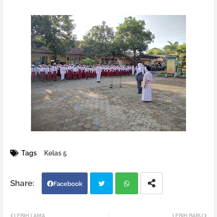
Tags
Kelas 5
Facebook
Twi
Wh
LEBIH LAMA
LEBIH BARU