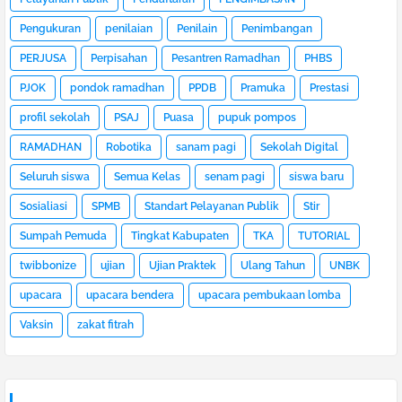
Pengukuran
penilaian
Penilain
Penimbangan
PERJUSA
Perpisahan
Pesantren Ramadhan
PHBS
PJOK
pondok ramadhan
PPDB
Pramuka
Prestasi
profil sekolah
PSAJ
Puasa
pupuk pompos
RAMADHAN
Robotika
sanam pagi
Sekolah Digital
Seluruh siswa
Semua Kelas
senam pagi
siswa baru
Sosialiasi
SPMB
Standart Pelayanan Publik
Stir
Sumpah Pemuda
Tingkat Kabupaten
TKA
TUTORIAL
twibbonize
ujian
Ujian Praktek
Ulang Tahun
UNBK
upacara
upacara bendera
upacara pembukaan lomba
Vaksin
zakat fitrah