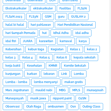
Desiminasi
diseminasi
DLH
drum band
Ekstrakurikuler
ektrakurikuler
Fasilitas
FLS2N
FLS2N 2023
FLS3N
GSM
guru
GUSLAH 2
halal bi halal
hari pahlawan
Hari Pendidikan Nasional
hari Sumpah Pemuda
hut
Idhul Adha
idul adha
idul fitri
JUARA
karawitan
karnaval
karya
Kebersihan
kebun toga
Kegiatan
Kelas 1
kelas 2
kelas 3
Kelas 4
Kelas 5
Kelas 6
kepala sekolah
kerja bakti
Kesehatan
KMNR
Komite Sekolah
kunjungan
kurban
lebaran
Link
Lomba
Lomba - lomba
lomba menyanyi
makan gratis
Mars Jogotrunan
maulid nabi
MBG
MPLS
munaqosah
Munaqosyah
musik jawa
nippont paint
O2SN
Observasi
Olah Raga
ombusmen
Osn
Outing Class