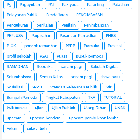
P5
Paguyuban
PAI
Pak yuda
Parenting
Pelatihan
Pelayanan Publik
Pendaftaran
PENGIMBASAN
Pengukuran
penilaian
Penilain
Penimbangan
PERJUSA
Perpisahan
Pesantren Ramadhan
PHBS
PJOK
pondok ramadhan
PPDB
Pramuka
Prestasi
profil sekolah
PSAJ
Puasa
pupuk pompos
RAMADHAN
Robotika
sanam pagi
Sekolah Digital
Seluruh siswa
Semua Kelas
senam pagi
siswa baru
Sosialiasi
SPMB
Standart Pelayanan Publik
Stir
Sumpah Pemuda
Tingkat Kabupaten
TKA
TUTORIAL
twibbonize
ujian
Ujian Praktek
Ulang Tahun
UNBK
upacara
upacara bendera
upacara pembukaan lomba
Vaksin
zakat fitrah