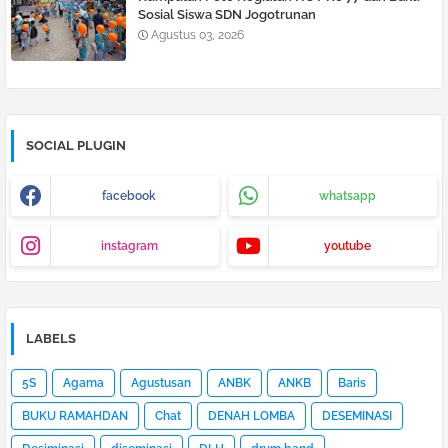
Sosial Siswa SDN Jogotrunan
Agustus 03, 2026
SOCIAL PLUGIN
facebook
whatsapp
instagram
youtube
LABELS
5S
Agama
Agustusan
ANBK
ANKB
Baris
BUKU RAMAHDAN
Chat
DENAH LOMBA
DESEMINASI