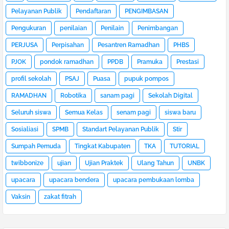
Pelayanan Publik
Pendaftaran
PENGIMBASAN
Pengukuran
penilaian
Penilain
Penimbangan
PERJUSA
Perpisahan
Pesantren Ramadhan
PHBS
PJOK
pondok ramadhan
PPDB
Pramuka
Prestasi
profil sekolah
PSAJ
Puasa
pupuk pompos
RAMADHAN
Robotika
sanam pagi
Sekolah Digital
Seluruh siswa
Semua Kelas
senam pagi
siswa baru
Sosialiasi
SPMB
Standart Pelayanan Publik
Stir
Sumpah Pemuda
Tingkat Kabupaten
TKA
TUTORIAL
twibbonize
ujian
Ujian Praktek
Ulang Tahun
UNBK
upacara
upacara bendera
upacara pembukaan lomba
Vaksin
zakat fitrah