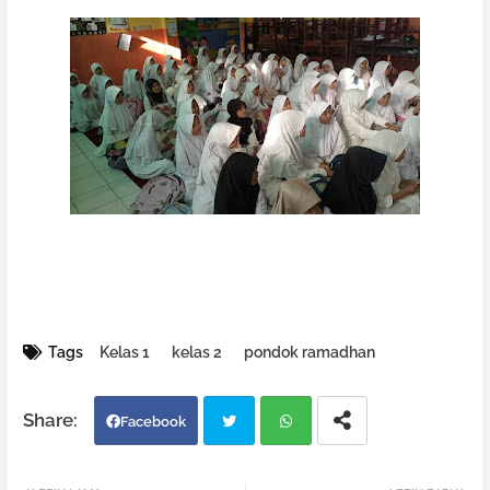
Tags
Kelas 1
kelas 2
pondok ramadhan
Facebook
Twi
Wh