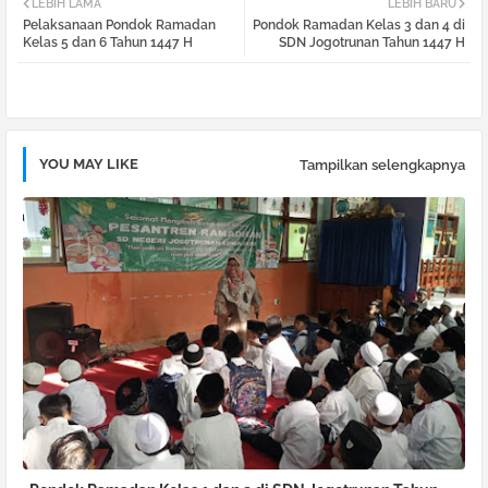
LEBIH LAMA
LEBIH BARU
Pelaksanaan Pondok Ramadan
Pondok Ramadan Kelas 3 dan 4 di
tter
atsa
Kelas 5 dan 6 Tahun 1447 H
SDN Jogotrunan Tahun 1447 H
pp
YOU MAY LIKE
Tampilkan selengkapnya