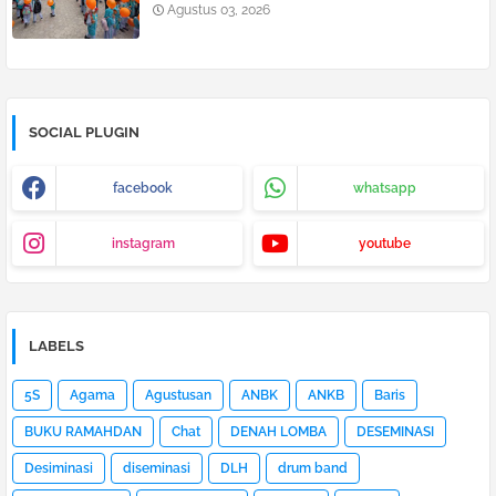
Agustus 03, 2026
SOCIAL PLUGIN
facebook
whatsapp
instagram
youtube
LABELS
5S
Agama
Agustusan
ANBK
ANKB
Baris
BUKU RAMAHDAN
Chat
DENAH LOMBA
DESEMINASI
Desiminasi
diseminasi
DLH
drum band