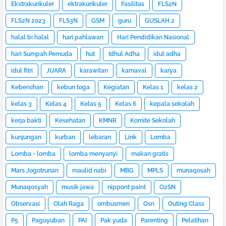
Ekstrakurikuler
ektrakurikuler
Fasilitas
FLS2N
FLS2N 2023
FLS3N
GSM
guru
GUSLAH 2
halal bi halal
hari pahlawan
Hari Pendidikan Nasional
hari Sumpah Pemuda
hut
Idhul Adha
idul adha
idul fitri
JUARA
karawitan
karnaval
karya
Kebersihan
kebun toga
Kegiatan
Kelas 1
kelas 2
kelas 3
Kelas 4
Kelas 5
Kelas 6
kepala sekolah
kerja bakti
Kesehatan
KMNR
Komite Sekolah
kunjungan
kurban
lebaran
Link
Lomba
Lomba - lomba
lomba menyanyi
makan gratis
Mars Jogotrunan
maulid nabi
MBG
MPLS
munaqosah
Munaqosyah
musik jawa
nippont paint
O2SN
Observasi
Olah Raga
ombusmen
Osn
Outing Class
P5
Paguyuban
PAI
Pak yuda
Parenting
Pelatihan