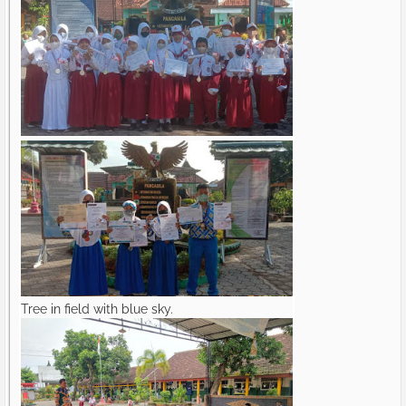
Tree in field with blue sky.