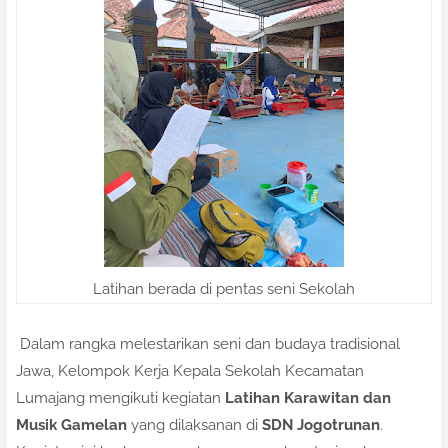
Latihan berada di pentas seni Sekolah
Dalam rangka melestarikan seni dan budaya tradisional
Jawa, Kelompok Kerja Kepala Sekolah Kecamatan
Lumajang mengikuti kegiatan
Latihan Karawitan dan
Musik Gamelan
yang dilaksanan di
SDN Jogotrunan
.