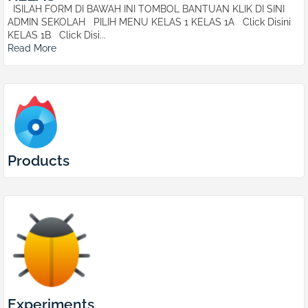
ISILAH FORM DI BAWAH INI TOMBOL BANTUAN KLIK DI SINI
ADMIN SEKOLAH PILIH MENU KELAS 1 KELAS 1A Click Disini
KELAS 1B Click Disi...
Read More
Products
Experiments