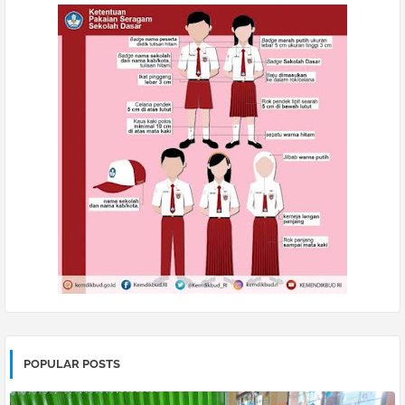
POPULAR POSTS