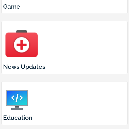
Game
News Updates
Education