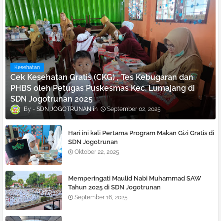
Kesehatan
Cek Kesehatan Gratis (CKG) , Tes Kebugaran dan
PHBS oleh Petugas Puskesmas Kec. Lumajang di
SDN Jogotrunan 2025
SDN JOGOTRUNAN
September 02, 2025
Hari ini kali Pertama Program Makan Gizi Gratis di
SDN Jogotrunan
Oktober 22, 2025
Memperingati Maulid Nabi Muhammad SAW
Tahun 2025 di SDN Jogotrunan
September 16, 2025