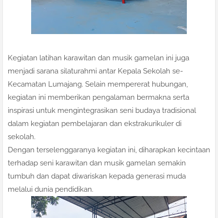
Kegiatan latihan karawitan dan musik gamelan ini juga
menjadi sarana silaturahmi antar Kepala Sekolah se-
Kecamatan Lumajang. Selain mempererat hubungan,
kegiatan ini memberikan pengalaman bermakna serta
inspirasi untuk mengintegrasikan seni budaya tradisional
dalam kegiatan pembelajaran dan ekstrakurikuler di
sekolah.
Dengan terselenggaranya kegiatan ini, diharapkan kecintaan
terhadap seni karawitan dan musik gamelan semakin
tumbuh dan dapat diwariskan kepada generasi muda
melalui dunia pendidikan.