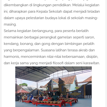
dikembangkan di lingkungan pendidikan. Melalui kegiatan
ini, diharapkan para Kepala Sekolah dapat menjadi teladan
dalam upaya pelestarian budaya lokal di sekolah masing-
masing.
Selama kegiatan berlangsung, para peserta berlatih
memainkan berbagai perangkat gamelan seperti saron,
kendang, bonang, dan gong dengan bimbingan pelatih
yang berpengalaman. Suasana latihan terasa akrab dan
harmonis, mencerminkan nilai-nilai kebersamaan, disiplin,
dan kerja sama yang menjadi filosofi dalam seni karawitan.