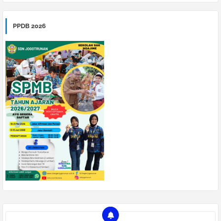
PPDB 2026