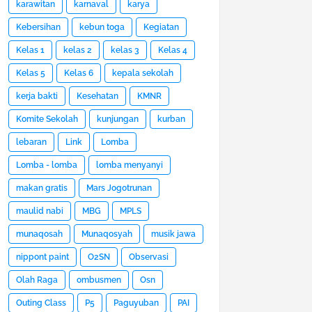
karawitan
karnaval
karya
Kebersihan
kebun toga
Kegiatan
Kelas 1
kelas 2
kelas 3
Kelas 4
Kelas 5
Kelas 6
kepala sekolah
kerja bakti
Kesehatan
KMNR
Komite Sekolah
kunjungan
kurban
lebaran
Link
Lomba
Lomba - lomba
lomba menyanyi
makan gratis
Mars Jogotrunan
maulid nabi
MBG
MPLS
munaqosah
Munaqosyah
musik jawa
nippont paint
O2SN
Observasi
Olah Raga
ombusmen
Osn
Outing Class
P5
Paguyuban
PAI