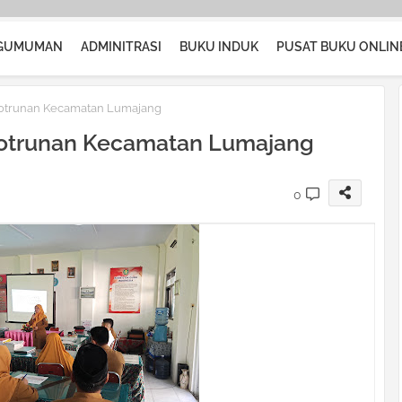
GUMUMAN
ADMINITRASI
BUKU INDUK
PUSAT BUKU ONLIN
otrunan Kecamatan Lumajang
gotrunan Kecamatan Lumajang
0