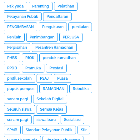
Pak yuda
Parenting
Pelatihan
Pelayanan Publik
Pendaftaran
PENGIMBASAN
Pengukuran
penilaian
Penilain
Penimbangan
PERJUSA
Perpisahan
Pesantren Ramadhan
PHBS
PJOK
pondok ramadhan
PPDB
Pramuka
Prestasi
profil sekolah
PSAJ
Puasa
pupuk pompos
RAMADHAN
Robotika
sanam pagi
Sekolah Digital
Seluruh siswa
Semua Kelas
senam pagi
siswa baru
Sosialiasi
SPMB
Standart Pelayanan Publik
Stir