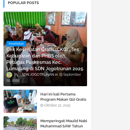
POPULAR POSTS
Kesehatan
Cek Kesehatan Gratis (CKG) , Tes
Kebugaran dan PHBS oleh
Petugas Puskesmas Kec.
Lumajang di SDN Jogotrunan 2025
SDN JOGOTRUNAN
September
02, 2025
Hari ini kali Pertama
Program Makan Gizi Gratis
di SDN Jogotrunan
Oktober 22, 2025
Memperingati Maulid Nabi
Muhammad SAW Tahun