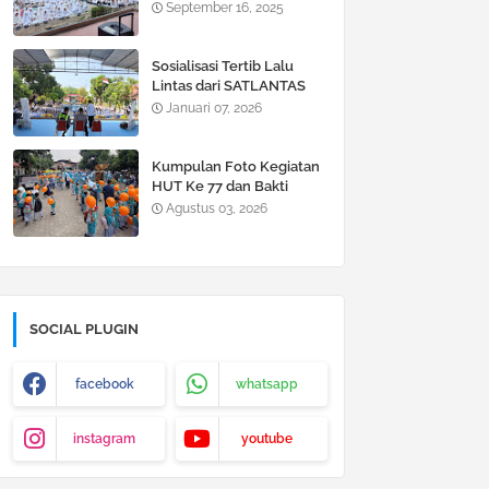
2025 di SDN Jogotrunan
September 16, 2025
Sosialisasi Tertib Lalu
Lintas dari SATLANTAS
Lumajang di SDN
Januari 07, 2026
Jogotrunan 2026
Kumpulan Foto Kegiatan
HUT Ke 77 dan Bakti
Sosial Siswa SDN
Agustus 03, 2026
Jogotrunan
SOCIAL PLUGIN
facebook
whatsapp
instagram
youtube