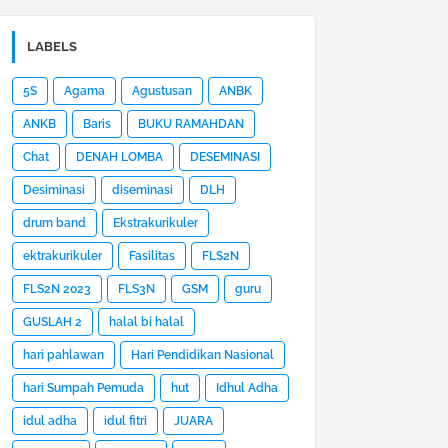
LABELS
5S
Agama
Agustusan
ANBK
ANKB
Baris
BUKU RAMAHDAN
Chat
DENAH LOMBA
DESEMINASI
Desiminasi
diseminasi
DLH
drum band
Ekstrakurikuler
ektrakurikuler
Fasilitas
FLS2N
FLS2N 2023
FLS3N
GSM
guru
GUSLAH 2
halal bi halal
hari pahlawan
Hari Pendidikan Nasional
hari Sumpah Pemuda
hut
Idhul Adha
idul adha
idul fitri
JUARA