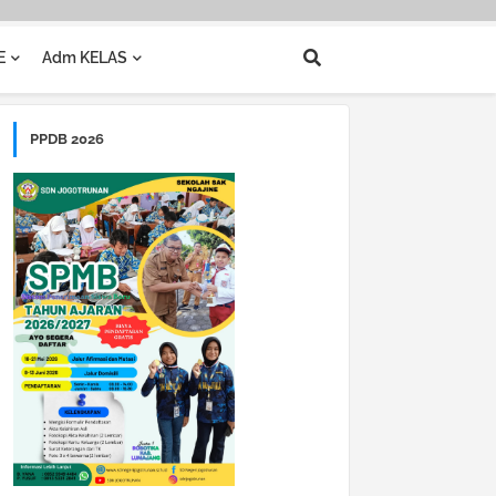
E
Adm KELAS
PPDB 2026