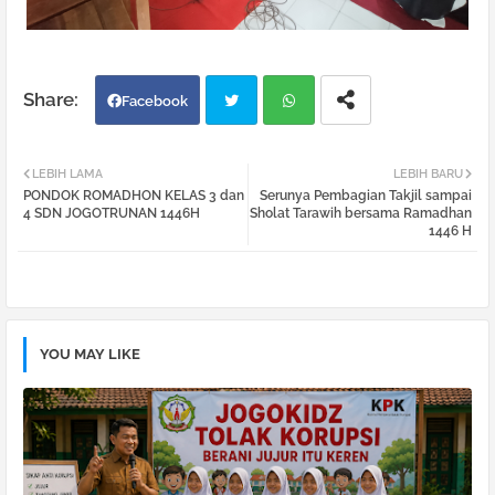
Facebook
Twi
Wh
LEBIH LAMA
LEBIH BARU
PONDOK ROMADHON KELAS 3 dan
Serunya Pembagian Takjil sampai
tter
atsa
4 SDN JOGOTRUNAN 1446H
Sholat Tarawih bersama Ramadhan
1446 H
pp
YOU MAY LIKE