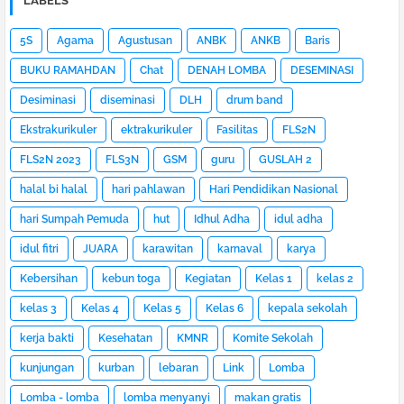
LABELS
5S
Agama
Agustusan
ANBK
ANKB
Baris
BUKU RAMAHDAN
Chat
DENAH LOMBA
DESEMINASI
Desiminasi
diseminasi
DLH
drum band
Ekstrakurikuler
ektrakurikuler
Fasilitas
FLS2N
FLS2N 2023
FLS3N
GSM
guru
GUSLAH 2
halal bi halal
hari pahlawan
Hari Pendidikan Nasional
hari Sumpah Pemuda
hut
Idhul Adha
idul adha
idul fitri
JUARA
karawitan
karnaval
karya
Kebersihan
kebun toga
Kegiatan
Kelas 1
kelas 2
kelas 3
Kelas 4
Kelas 5
Kelas 6
kepala sekolah
kerja bakti
Kesehatan
KMNR
Komite Sekolah
kunjungan
kurban
lebaran
Link
Lomba
Lomba - lomba
lomba menyanyi
makan gratis