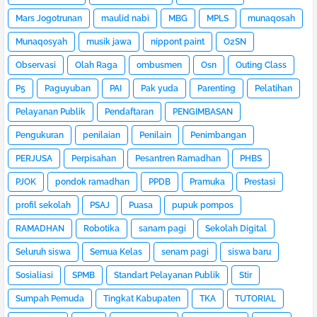
Mars Jogotrunan
maulid nabi
MBG
MPLS
munaqosah
Munaqosyah
musik jawa
nippont paint
O2SN
Observasi
Olah Raga
ombusmen
Osn
Outing Class
P5
Paguyuban
PAI
Pak yuda
Parenting
Pelatihan
Pelayanan Publik
Pendaftaran
PENGIMBASAN
Pengukuran
penilaian
Penilain
Penimbangan
PERJUSA
Perpisahan
Pesantren Ramadhan
PHBS
PJOK
pondok ramadhan
PPDB
Pramuka
Prestasi
profil sekolah
PSAJ
Puasa
pupuk pompos
RAMADHAN
Robotika
sanam pagi
Sekolah Digital
Seluruh siswa
Semua Kelas
senam pagi
siswa baru
Sosialiasi
SPMB
Standart Pelayanan Publik
Stir
Sumpah Pemuda
Tingkat Kabupaten
TKA
TUTORIAL