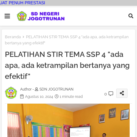
SE
Beranda
PELATIHAN STIR TEMA SSP 4 "ada apa, ada ketrampilan
bertanya yang efektif"
PELATIHAN STIR TEMA SSP 4 "ada
apa, ada ketrampilan bertanya yang
efektif"
Author -
SDN JOGOTRUNAN
0
Agustus 10, 2024
1 minute read