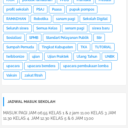
profil sekolah
PSAJ
Puasa
pupuk pompos
RAMADHAN
Robotika
sanam pagi
Sekolah Digital
Seluruh siswa
Semua Kelas
senam pagi
siswa baru
Sosialiasi
SPMB
Standart Pelayanan Publik
Stir
Sumpah Pemuda
Tingkat Kabupaten
TKA
TUTORIAL
twibbonize
ujian
Ujian Praktek
Ulang Tahun
UNBK
upacara
upacara bendera
upacara pembukaan lomba
Vaksin
zakat fitrah
JADWAL MASUK SEKOLAH
MASUK PAGI JAM 06.55 KELAS 1 & 2 jam 11.00 KELAS 3 JAM
11.30 KELAS 4. JAM 12.30 KELAS 5 & 6 JAM 13.00