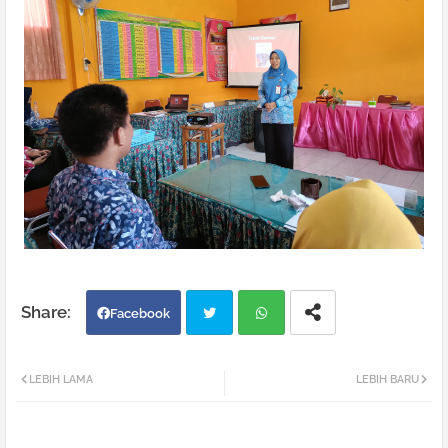
Facebook
Twi
Wh
LEBIH LAMA
LEBIH BARU
tter
atsa