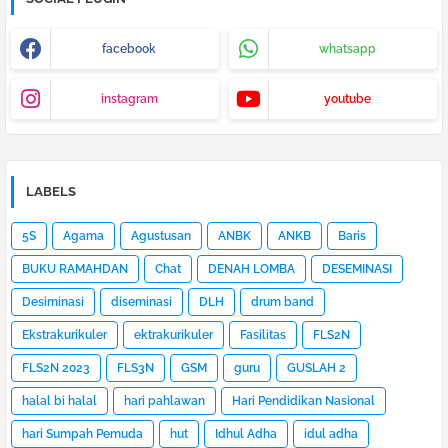
facebook
whatsapp
instagram
youtube
LABELS
5S
Agama
Agustusan
ANBK
ANKB
Baris
BUKU RAMAHDAN
Chat
DENAH LOMBA
DESEMINASI
Desiminasi
diseminasi
DLH
drum band
Ekstrakurikuler
ektrakurikuler
Fasilitas
FLS2N
FLS2N 2023
FLS3N
GSM
guru
GUSLAH 2
halal bi halal
hari pahlawan
Hari Pendidikan Nasional
hari Sumpah Pemuda
hut
Idhul Adha
idul adha