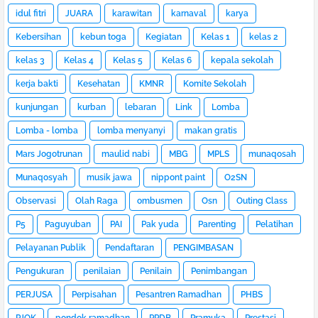
idul fitri
JUARA
karawitan
karnaval
karya
Kebersihan
kebun toga
Kegiatan
Kelas 1
kelas 2
kelas 3
Kelas 4
Kelas 5
Kelas 6
kepala sekolah
kerja bakti
Kesehatan
KMNR
Komite Sekolah
kunjungan
kurban
lebaran
Link
Lomba
Lomba - lomba
lomba menyanyi
makan gratis
Mars Jogotrunan
maulid nabi
MBG
MPLS
munaqosah
Munaqosyah
musik jawa
nippont paint
O2SN
Observasi
Olah Raga
ombusmen
Osn
Outing Class
P5
Paguyuban
PAI
Pak yuda
Parenting
Pelatihan
Pelayanan Publik
Pendaftaran
PENGIMBASAN
Pengukuran
penilaian
Penilain
Penimbangan
PERJUSA
Perpisahan
Pesantren Ramadhan
PHBS
PJOK
pondok ramadhan
PPDB
Pramuka
Prestasi