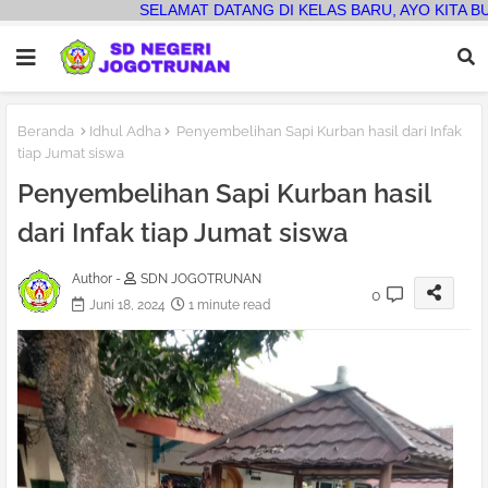
MAT DATANG DI KELAS BARU, AYO KITA BUAT PENUH PRESTASI
Beranda
Idhul Adha
Penyembelihan Sapi Kurban hasil dari Infak
tiap Jumat siswa
Penyembelihan Sapi Kurban hasil
dari Infak tiap Jumat siswa
Author -
SDN JOGOTRUNAN
0
Juni 18, 2024
1 minute read