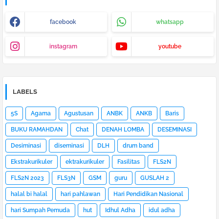
facebook
whatsapp
instagram
youtube
LABELS
5S
Agama
Agustusan
ANBK
ANKB
Baris
BUKU RAMAHDAN
Chat
DENAH LOMBA
DESEMINASI
Desiminasi
diseminasi
DLH
drum band
Ekstrakurikuler
ektrakurikuler
Fasilitas
FLS2N
FLS2N 2023
FLS3N
GSM
guru
GUSLAH 2
halal bi halal
hari pahlawan
Hari Pendidikan Nasional
hari Sumpah Pemuda
hut
Idhul Adha
idul adha