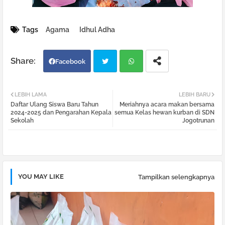
Tags
Agama
Idhul Adha
Facebook
Twi
Wh
LEBIH LAMA
LEBIH BARU
Daftar Ulang Siswa Baru Tahun
Meriahnya acara makan bersama
tter
atsa
2024-2025 dan Pengarahan Kepala
semua Kelas hewan kurban di SDN
Sekolah
Jogotrunan
pp
YOU MAY LIKE
Tampilkan selengkapnya