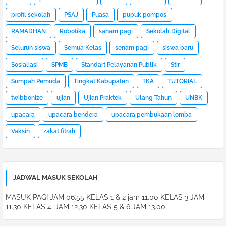
profil sekolah
PSAJ
Puasa
pupuk pompos
RAMADHAN
Robotika
sanam pagi
Sekolah Digital
Seluruh siswa
Semua Kelas
senam pagi
siswa baru
Sosialiasi
SPMB
Standart Pelayanan Publik
Stir
Sumpah Pemuda
Tingkat Kabupaten
TKA
TUTORIAL
twibbonize
ujian
Ujian Praktek
Ulang Tahun
UNBK
upacara
upacara bendera
upacara pembukaan lomba
Vaksin
zakat fitrah
JADWAL MASUK SEKOLAH
MASUK PAGI JAM 06.55 KELAS 1 & 2 jam 11.00 KELAS 3 JAM
11.30 KELAS 4. JAM 12.30 KELAS 5 & 6 JAM 13.00