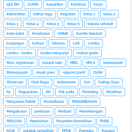
idul fitri
JUARA
karawitan
karnaval
karya
Kebersihan
kebun toga
Kegiatan
Kelas 1
kelas 2
kelas 3
Kelas 4
Kelas 5
Kelas 6
kepala sekolah
kerja bakti
Kesehatan
KMNR
Komite Sekolah
kunjungan
kurban
lebaran
Link
Lomba
Lomba - lomba
lomba menyanyi
makan gratis
Mars Jogotrunan
maulid nabi
MBG
MPLS
munaqosah
Munaqosyah
musik jawa
nippont paint
O2SN
Observasi
Olah Raga
ombusmen
Osn
Outing Class
P5
Paguyuban
PAI
Pak yuda
Parenting
Pelatihan
Pelayanan Publik
Pendaftaran
PENGIMBASAN
Pengukuran
penilaian
Penilain
Penimbangan
PERJUSA
Perpisahan
Pesantren Ramadhan
PHBS
PJOK
pondok ramadhan
PPDB
Pramuka
Prestasi