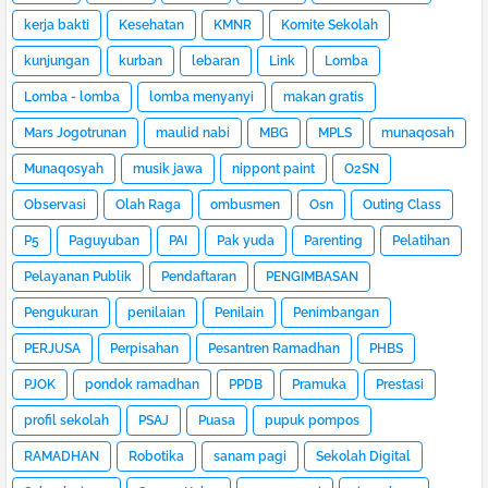
kerja bakti
Kesehatan
KMNR
Komite Sekolah
kunjungan
kurban
lebaran
Link
Lomba
Lomba - lomba
lomba menyanyi
makan gratis
Mars Jogotrunan
maulid nabi
MBG
MPLS
munaqosah
Munaqosyah
musik jawa
nippont paint
O2SN
Observasi
Olah Raga
ombusmen
Osn
Outing Class
P5
Paguyuban
PAI
Pak yuda
Parenting
Pelatihan
Pelayanan Publik
Pendaftaran
PENGIMBASAN
Pengukuran
penilaian
Penilain
Penimbangan
PERJUSA
Perpisahan
Pesantren Ramadhan
PHBS
PJOK
pondok ramadhan
PPDB
Pramuka
Prestasi
profil sekolah
PSAJ
Puasa
pupuk pompos
RAMADHAN
Robotika
sanam pagi
Sekolah Digital