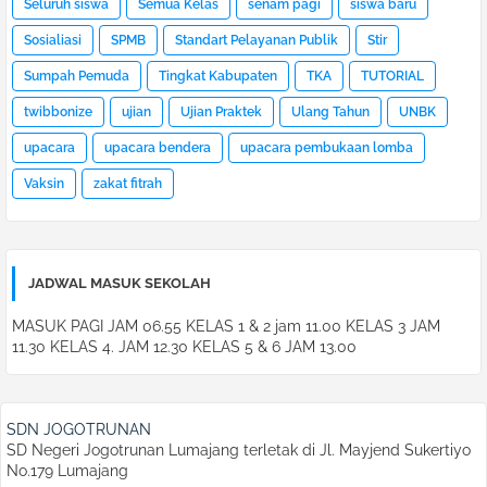
Seluruh siswa
Semua Kelas
senam pagi
siswa baru
Sosialiasi
SPMB
Standart Pelayanan Publik
Stir
Sumpah Pemuda
Tingkat Kabupaten
TKA
TUTORIAL
twibbonize
ujian
Ujian Praktek
Ulang Tahun
UNBK
upacara
upacara bendera
upacara pembukaan lomba
Vaksin
zakat fitrah
JADWAL MASUK SEKOLAH
MASUK PAGI JAM 06.55 KELAS 1 & 2 jam 11.00 KELAS 3 JAM
11.30 KELAS 4. JAM 12.30 KELAS 5 & 6 JAM 13.00
SDN JOGOTRUNAN
SD Negeri Jogotrunan Lumajang terletak di Jl. Mayjend Sukertiyo
No.179 Lumajang