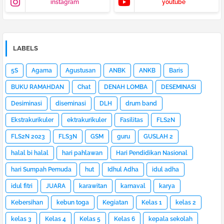
instagram
youtube
LABELS
5S
Agama
Agustusan
ANBK
ANKB
Baris
BUKU RAMAHDAN
Chat
DENAH LOMBA
DESEMINASI
Desiminasi
diseminasi
DLH
drum band
Ekstrakurikuler
ektrakurikuler
Fasilitas
FLS2N
FLS2N 2023
FLS3N
GSM
guru
GUSLAH 2
halal bi halal
hari pahlawan
Hari Pendidikan Nasional
hari Sumpah Pemuda
hut
Idhul Adha
idul adha
idul fitri
JUARA
karawitan
karnaval
karya
Kebersihan
kebun toga
Kegiatan
Kelas 1
kelas 2
kelas 3
Kelas 4
Kelas 5
Kelas 6
kepala sekolah