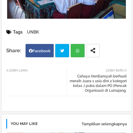
Tags
UNBK
Facebook
Twi
Wh
LEBIH LAMA
LEBIH BARU
Cahaya Herdiansyah berhasil
tter
atsa
meraih Juara 1 usia dini 2 kategori
kelas J putra dalam PO (Pencak
Organisasi) di Lumajang.
pp
YOU MAY LIKE
Tampilkan selengkapnya